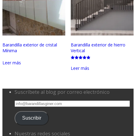
Barandilla exterior de cristal
Barandilla exterior de hierro
Mínima
Vertical
Leer más
Valorado
con
Leer más
5.00
de 5
Suscríbete al blog por correo electrónico
info@barandillasginer.com
Suscribir
Nuestras redes sociales