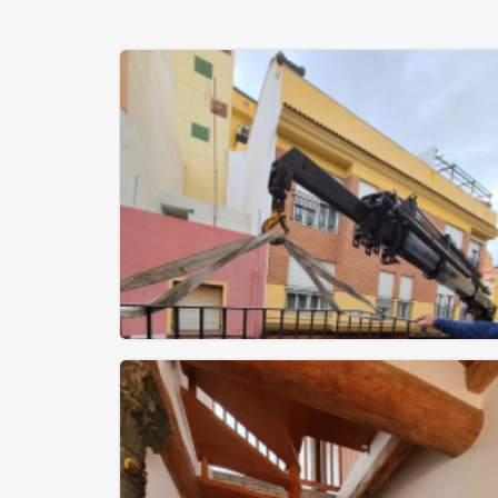
Barandilla de hierro macizo pintado
horno