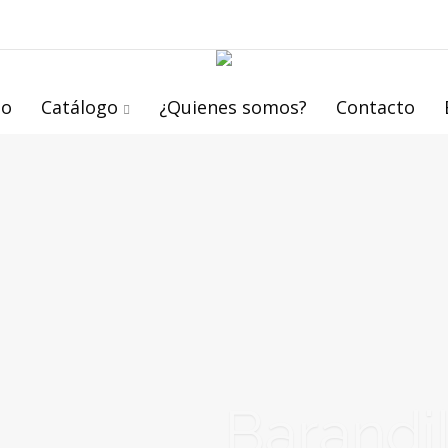
io
Catálogo
¿Quienes somos?
Contacto
arandillas exteri