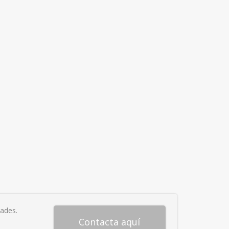
Tubox en 4 barillas
ades.
Contacta aquí