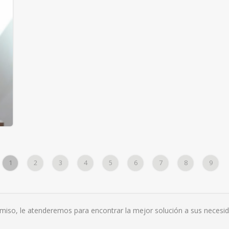
Cerramiento de piscina con puerta y
barandilla
1
2
3
4
5
6
7
8
9
da
do
miso, le atenderemos para encontrar la mejor solución a sus necesid