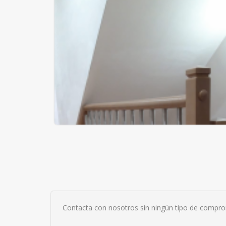
Pin 6 con acabado de cristal
transparente
Barandilla de madera con balustra
de tubo de acero inoxidable satina
Contacta con nosotros sin ningún tipo de compro