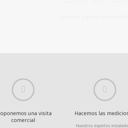
e la gama de barandilla para exterior de inox, madera, crista
roponemos una visita
Hacemos las medicio
comercial
Nuestros expertos instalad