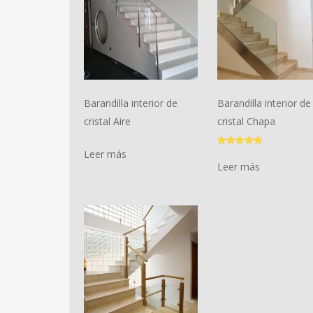
Barandilla interior de
Barandilla interior de
cristal Aire
cristal Chapa
Leer más
Valorado
con
Leer más
5.00
de 5