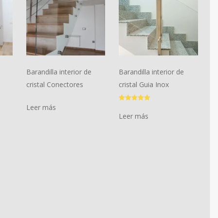
Barandilla interior de
Barandilla interior de
cristal Conectores
cristal Guia Inox
Leer más
Valorado
con
Leer más
5.00
de 5