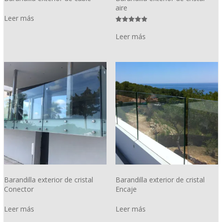
aire
Leer más
Valorado
con
Leer más
5.00
de 5
Barandilla exterior de cristal
Barandilla exterior de cristal
Conector
Encaje
Leer más
Leer más