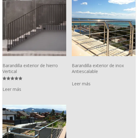
Barandilla exterior de hierro
Barandilla exterior de inox
Vertical
Antiescalable
Leer más
Valorado
con
Leer más
5.00
de 5