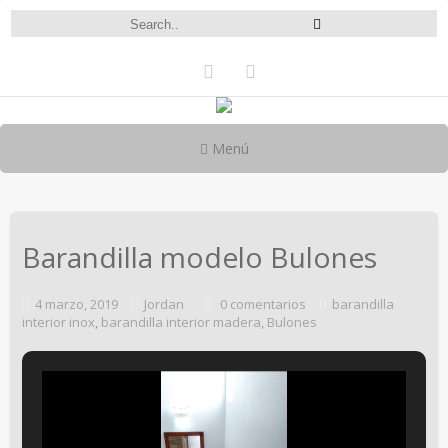
Menú
Barandilla modelo Bulones
4 marzo, 2019
Jordan
0 comentarios
barandilla
interior inox
,
barandilla interior madera
,
Bulones