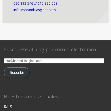
620 892 546 // 615 836 068
info@barandillasginer.com
Suscríbete al blog por correo electrónico
info@barandillasginer.com
Suscribir
Nuestras redes sociales
Ver
Ver
perfil
perfil