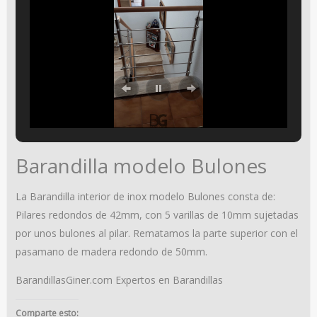
Barandilla modelo Bulones
La Barandilla interior de inox modelo Bulones consta de:
Pilares redondos de 42mm, con 5 varillas de 10mm sujetadas
por unos bulones al pilar. Rematamos la parte superior con el
pasamano de madera redondo de 50mm.
BarandillasGiner.com Expertos en Barandillas
Comparte esto: