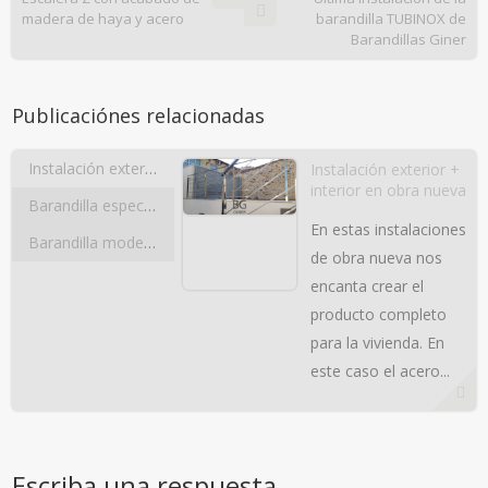
madera de haya y acero
barandilla TUBINOX de
Barandillas Giner
Publicaciónes relacionadas
Instalación exterior + interior en obra nueva
Instalación exterior +
interior en obra nueva
Barandilla especial de madera modelo «Cuadradillo»
En estas instalaciones
Barandilla modelo Guía-Inox
de obra nueva nos
encanta crear el
producto completo
para la vivienda. En
este caso el acero...
Escriba una respuesta