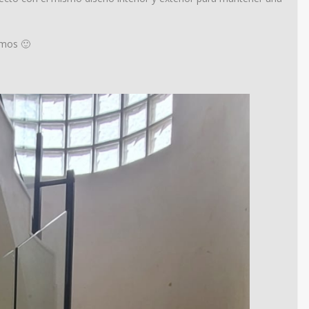
amos 🙂