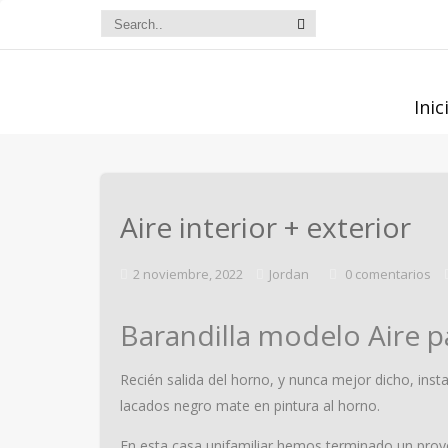
Inic
Aire interior + exterior
2 noviembre, 2022
Jordan
0 comentarios
Barandilla modelo Aire pa
Recién salida del horno, y nunca mejor dicho, insta
lacados negro mate en pintura al horno.
En esta casa unifamiliar hemos terminado un proy