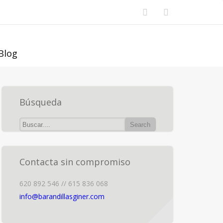
Blog
Búsqueda
Contacta sin compromiso
620 892 546 // 615 836 068
info@barandillasginer.com