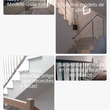
Modelo Guía-suelo
El último modelo de
Tubinox
Barandilla torneada
en madera y lacada
Barandillas
en blanco
personalizadas, ¡elige
el color que necesites
y listas!