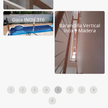
Guía INOX 316
Barandilla Vertical
Inox y Madera
1
2
3
4
5
6
7
8
9