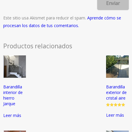
Este sitio usa Akismet para reducir el spam.
Aprende cómo se
procesan los datos de tus comentarios.
Productos relacionados
Barandilla
Barandilla
interior de
exterior de
hierro
cristal aire
Jarque
Valorado
con
Leer más
Leer más
5.00
de 5