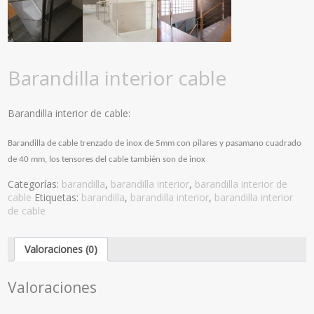
Barandilla interior cable
Barandilla interior de cable:
Barandilla de cable trenzado de inox de 5mm con pilares y pasamano cuadrado
de 40 mm, los tensores del cable también son de inox
Categorías:
barandilla
,
barandilla interior
,
barandilla interior de
cable
Etiquetas:
barandilla
,
barandilla interior
,
barandilla interior
de cable
Valoraciones (0)
Valoraciones