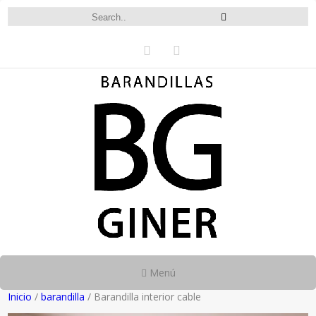
Menú
Inicio
/
barandilla
/ Barandilla interior cable