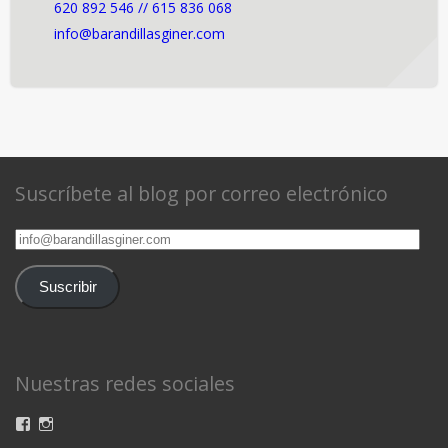
620 892 546 // 615 836 068
info@barandillasginer.com
Suscríbete al blog por correo electrónico
info@barandillasginer.com
Suscribir
Nuestras redes sociales
Ver
Ver
perfil
perfil