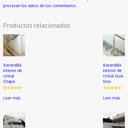
procesan los datos de tus comentarios.
Productos relacionados
Barandilla
Barandilla
interior de
interior de
cristal
cristal Guia
Chapa
Inox
Valorado
Valorado
con
con
Leer más
Leer más
5.00
5.00
de 5
de 5