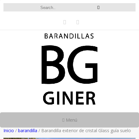
Menú
Inicio
/
barandilla
/ Barandilla exterior de cristal Glass guía suelo