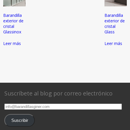
Barandilla
Barandilla
exterior de
exterior de
cristal
cristal
Glassinox
Glass
Leer más
Leer más
Suscríbete al blog por correo electrónico
info@barandillasginer.com
Suscribir