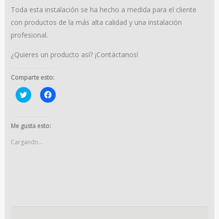
Toda esta instalación se ha hecho a medida para el cliente
con productos de la más alta calidad y una instalación
profesional.
¿Quieres un producto así? ¡Contáctanos!
Comparte esto:
Haz
Haz
clic
clic
para
para
compartir
compartir
en
en
Twitter
Facebook
Me gusta esto:
(Se
(Se
abre
abre
Cargando...
en
en
una
una
ventana
ventana
nueva)
nueva)