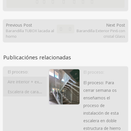
Previous Post
Next Post
Barandilla TUBOX lacada al
Barandilla Exterior Pin6 con
horno
cristal Glass
Publicaciónes relacionadas
El proceso:
El proceso:
Aire interior + exterior
El proceso: Para
cerrar semana os
Escalera de caracol cuadrada
enseñamos el
proceso de
instalación de esta
escalera en doble
estructura de hierro