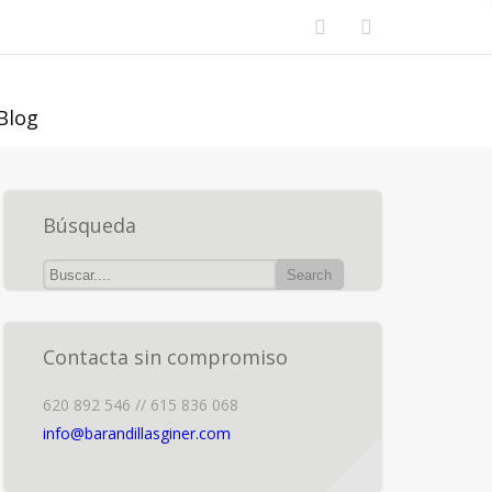
Blog
Búsqueda
Contacta sin compromiso
620 892 546 // 615 836 068
info@barandillasginer.com