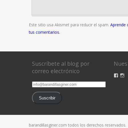
Este sitio usa Akismet para reducir el spam.
Aprende 
tus comentarios.
Suscríbete al blog por
Nuest
correo electrónico
Ver
V
perfil
pe
info@barandillasginer.com
de
d
baran
ba
en
e
Suscribir
Face
I
barandillasginer.com todos los derechos reservados.