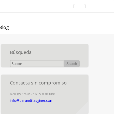
Blog
Búsqueda
Contacta sin compromiso
620 892 546 // 615 836 068
info@barandillasginer.com