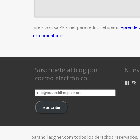
Este sitio usa Akismet para reducir el spam.
Aprende 
tus comentarios.
Suscríbete al blog por
Nuest
correo electrónico
Ver
V
perfil
pe
info@barandillasginer.com
de
d
baran
ba
en
e
Suscribir
Face
I
barandillasginer.com todos los derechos reservados.