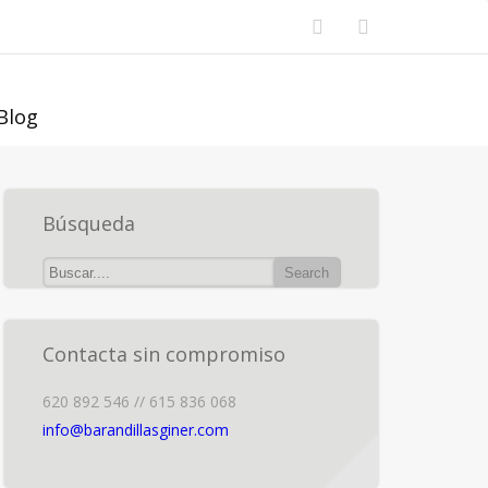
Blog
Búsqueda
Contacta sin compromiso
620 892 546 // 615 836 068
info@barandillasginer.com