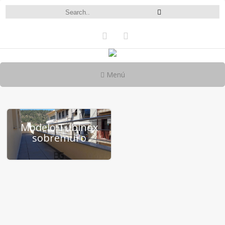
Menú
Modelo Tubinox
sobremuro