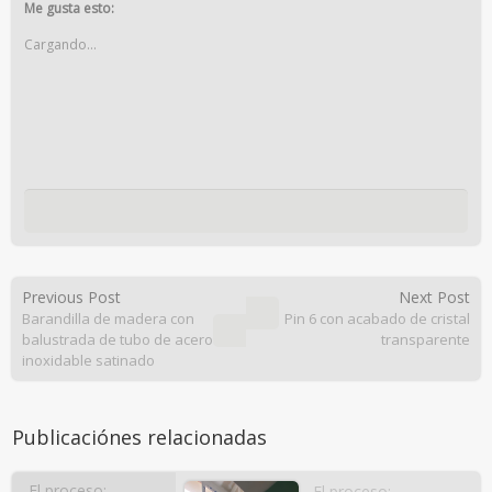
Twitter
Facebook
Me gusta esto:
(Se
(Se
abre
abre
Cargando...
en
en
una
una
ventana
ventana
nueva)
nueva)
Previous Post
Next Post
Barandilla de madera con
Pin 6 con acabado de cristal
balustrada de tubo de acero
transparente
inoxidable satinado
Publicaciónes relacionadas
El proceso:
El proceso: