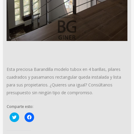
Esta preciosa Barandilla modelo tubox en 4 barillas, pilares
cuadrados y pasamanos rectangular queda instalada y lista
para sus propietarios. ¿Quieres una igual? Consúltanos
presupuesto sin ningún tipo de compromiso.
Comparte esto:
Haz
Haz
clic
clic
para
para
compartir
compartir
en
en