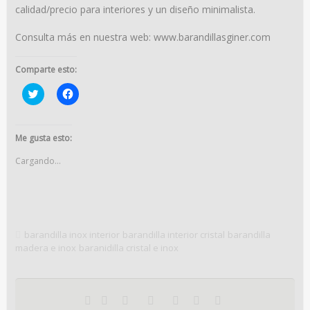
calidad/precio para interiores y un diseño minimalista.
Consulta más en nuestra web: www.barandillasginer.com
Comparte esto:
Haz
Haz
clic
clic
para
para
compartir
compartir
en
en
Twitter
Facebook
Me gusta esto:
(Se
(Se
abre
abre
Cargando...
en
en
una
una
ventana
ventana
nueva)
nueva)
barandilla inox interior
barandilla interior cristal
barandilla
madera e inox
baranidilla cristal e inox