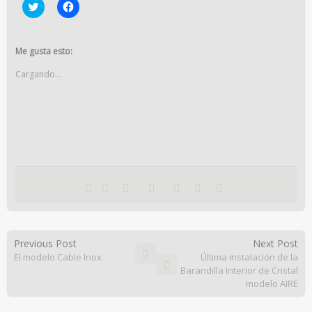
Haz
Haz
clic
clic
para
para
compartir
compartir
en
en
Twitter
Facebook
Me gusta esto:
(Se
(Se
abre
abre
Cargando...
en
en
una
una
ventana
ventana
nueva)
nueva)
Previous Post
Next Post
El modelo Cable Inox
Última instalación de la
Barandilla Interior de Cristal
modelo AIRE