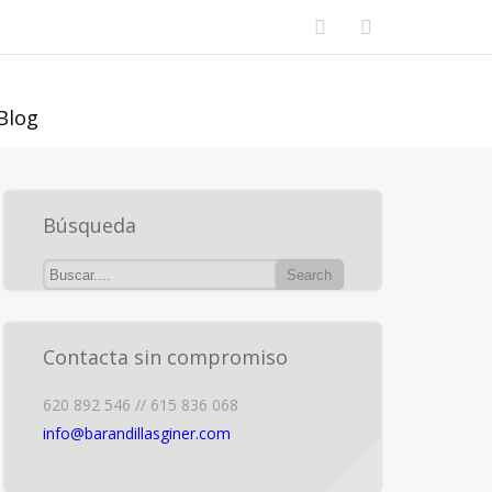
Blog
Búsqueda
Contacta sin compromiso
620 892 546 // 615 836 068
info@barandillasginer.com