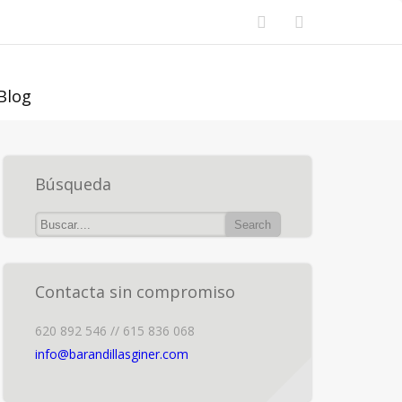
Blog
Búsqueda
Contacta sin compromiso
620 892 546 // 615 836 068
info@barandillasginer.com